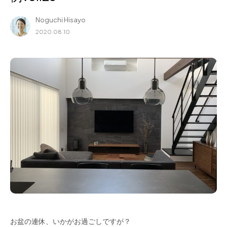
for Business
Noguchi Hisayo
Recruit
2020.08.10
Contact
フラッグシップストア
0965-52-0323
熊本店
096-274-8175
Arv
0965-45-9282
お盆の連休、いかがお過ごしですが？