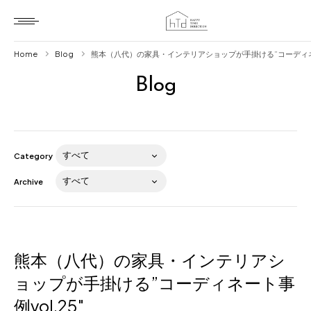
Home
Blog
熊本（八代）の家具・インテリアショップが手掛ける”コーディネート
Blog
Home
HTD style
Works
Category
Item
Archive
Brand
News
Blog
熊本（八代）の家具・インテリアシ
ョップが手掛ける”コーディネート事
例vol.25″
About us