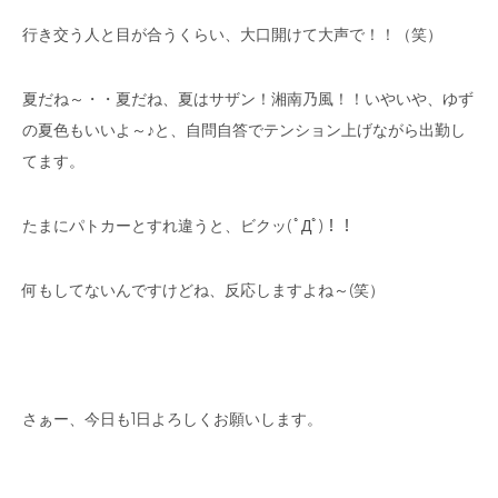
行き交う人と目が合うくらい、大口開けて大声で！！（笑）
夏だね～・・夏だね、夏はサザン！湘南乃風！！いやいや、ゆず
の夏色もいいよ～♪と、自問自答でテンション上げながら出勤し
てます。
たまにパトカーとすれ違うと、ビクッ( ﾟДﾟ)！！
何もしてないんですけどね、反応しますよね～(笑）
さぁー、今日も1日よろしくお願いします。