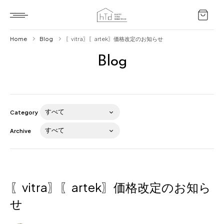
Home
Blog
〖vitra〗〖artek〗価格改定のお知らせ
Blog
Home
HTD style
Works
Category
Item
Archive
Brand
News
Blog
〖vitra〗〖artek〗価格改定のお知ら
せ
About us