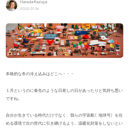
Harada Kazuya
for Business
2020.01.24
Recruit
Contact
本格的な冬の冷え込みはどこへ・・・
１月というのに春先のような日差しの日があったりと気持ち悪い
フラッグシップストア
0965-52-0323
ですね。
熊本店
096-274-8175
Arv
0965-45-9282
自分が生きている時代だけでなく、我らの宇宙船〖地球号〗を住
める環境で次の世代に引き継げるよう、温暖化対策をしないとい