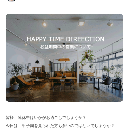
for Business
Recruit
Contact
フラッグシップストア
0965-52-0323
熊本店
096-274-8175
Arv
0965-45-9282
皆様、連休中はいかがお過ごしでしょうか？
今日は、甲子園を見られた方も多いのではないでしょうか？