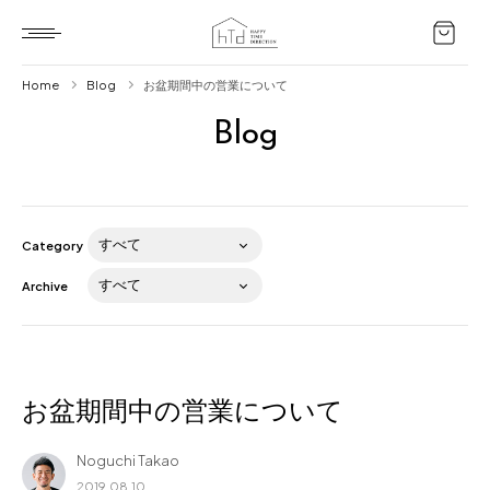
Home
Blog
お盆期間中の営業について
Blog
Home
HTD style
Works
Category
Item
Archive
Brand
News
Blog
お盆期間中の営業について
Noguchi Takao
About us
2019.08.10