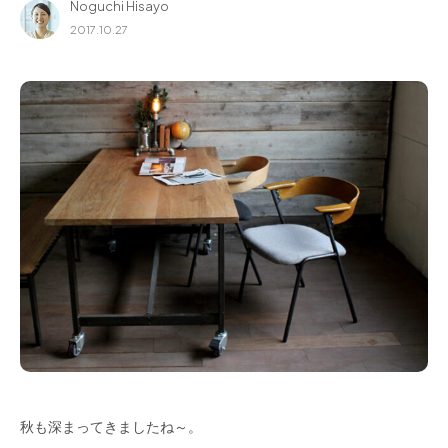
Noguchi Hisayo
for Business
2017.10.27
Recruit
Contact
フラッグシップストア
0965-52-0323
熊本店
096-274-8175
Arv
0965-45-9282
秋も深まってきましたね～。