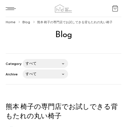
Home
Blog
熊本 椅子の専門店でお試しできる背もたれの丸い椅子
Blog
Home
HTD style
Works
Category
Item
Archive
Brand
News
Blog
熊本 椅子の専門店でお試しできる背
もたれの丸い椅子
About us