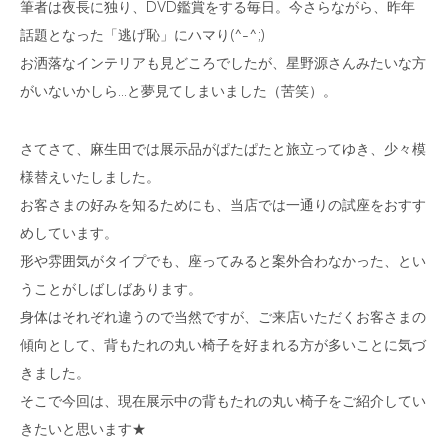
筆者は夜長に独り、DVD鑑賞をする毎日。今さらながら、昨年
話題となった「逃げ恥」にハマり(^-^;)
お洒落なインテリアも見どころでしたが、星野源さんみたいな方
がいないかしら…と夢見てしまいました（苦笑）。
さてさて、麻生田では展示品がぱたぱたと旅立ってゆき、少々模
様替えいたしました。
お客さまの好みを知るためにも、当店では一通りの試座をおすす
めしています。
形や雰囲気がタイプでも、座ってみると案外合わなかった、とい
うことがしばしばあります。
身体はそれぞれ違うので当然ですが、ご来店いただくお客さまの
傾向として、背もたれの丸い椅子を好まれる方が多いことに気づ
きました。
そこで今回は、現在展示中の背もたれの丸い椅子をご紹介してい
きたいと思います★