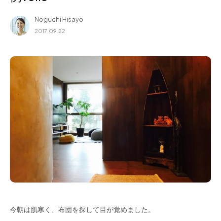
for Business
Noguchi Hisayo
Recruit
2017.09.22
Contact
フラッグシップストア
0965-52-0323
熊本店
096-274-8175
Arv
0965-45-9282
今朝は肌寒く、布団を探して目が覚めました。