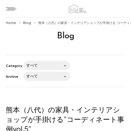
Home
Blog
熊本（八代）の家具・インテリアショップが手掛ける”コーディネー
Blog
Home
HTD style
Works
Category
Item
Archive
Brand
News
Blog
熊本（八代）の家具・インテリアシ
ョップが手掛ける”コーディネート事
例vol.5”
About us