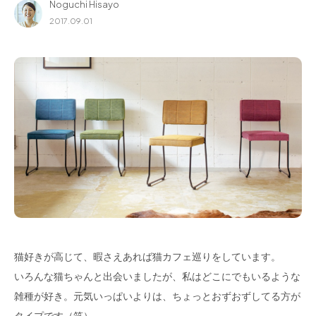
Noguchi Hisayo
for Business
2017.09.01
Recruit
Contact
フラッグシップストア
0965-52-0323
熊本店
096-274-8175
猫好きが高じて、暇さえあれば猫カフェ巡りをしています。
Arv
0965-45-9282
いろんな猫ちゃんと出会いましたが、私はどこにでもいるような
雑種が好き。元気いっぱいよりは、ちょっとおずおずしてる方が
タイプです（笑）。