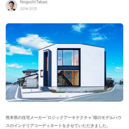
Noguchi Takao
for Business
2016.01.13
Recruit
Contact
フラッグシップストア
0965-52-0323
熊本店
096-274-8175
Arv
0965-45-9282
熊本県の住宅メーカー”ロジックアーキテクチャ”様のモデルハウ
スのインテリアコーディネートをさせていただきました。