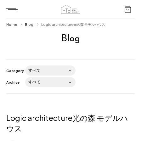
Home
Blog
Logic architecture光の森 モデルハウス
Blog
Home
HTD style
Works
Category
Item
Archive
Brand
News
Blog
Logic architecture光の森 モデルハ
ウス
About us