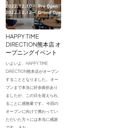
for Business
Recruit
Contact
HAPPY TIME
DIRECTION熊本店 オ
ープニングイベント
いよいよ、HAPPY TIME
DIRECTION熊本店がオープン
することとなりました。 オー
プンまで本当に紆余曲折あり
フラッグシップストア
0965-52-0323
ましたが、この日を迎えられ
熊本店
096-274-8175
ることに感無量です。 今回の
Arv
0965-45-9282
オープンに向けて携わってい
ただいた方々には本当に感謝
です。 また、…