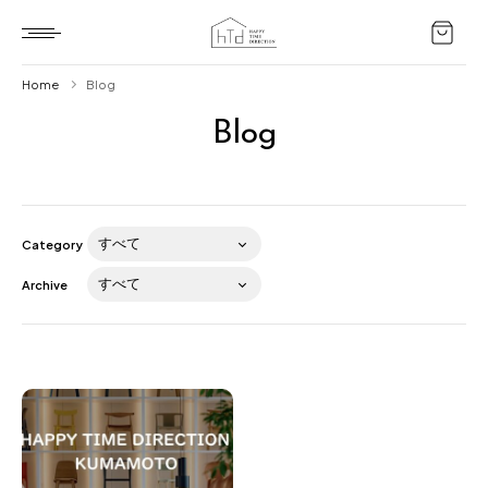
Home
Blog
Blog
Home
HTD style
Works
Category
Item
Archive
Brand
News
Blog
About us