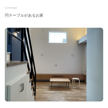
for Business
Concept
Recruit
円テーブルがあるお家
Contact
フラッグシップストア
0965-52-0323
熊本店
096-274-8175
Arv
0965-45-9282