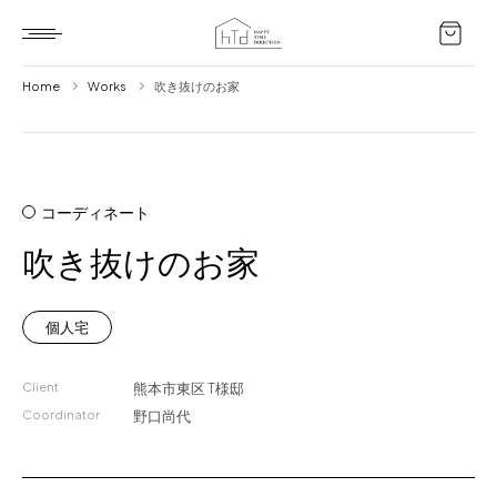
Home
Works
吹き抜けのお家
Home
HTD style
コーディネート
Works
吹き抜けのお家
Item
Brand
個人宅
News
Client
熊本市東区
T様邸
Blog
Coordinator
野口尚代
About us