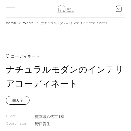
Home
Works
ナチュラルモダンのインテリアコーディネート
Home
HTD style
コーディネート
Works
ナチュラルモダンのインテリ
Item
アコーディネート
Brand
News
個人宅
Blog
Client
熊本県八代市
T様
Coordinator
野口貴生
About us