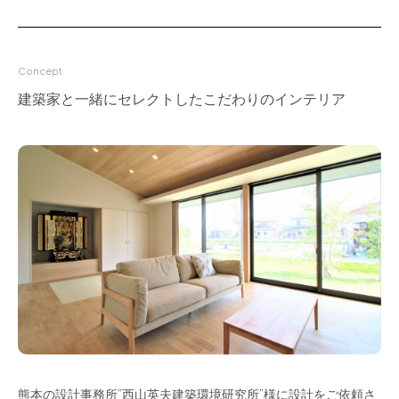
for Business
Recruit
Concept
Contact
建築家と一緒にセレクトしたこだわりのインテリア
フラッグシップストア
0965-52-0323
熊本店
096-274-8175
Arv
0965-45-9282
熊本の設計事務所”西山英夫建築環境研究所”様に設計をご依頼さ