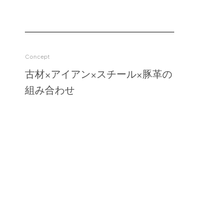
Blog
About us
Concept
for Business
古材×アイアン×スチール×豚革の
Recruit
組み合わせ
Contact