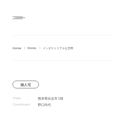
Home
Works
インダストリアルな空間
Home
HTD style
Works
Item
個人宅
Brand
Client
熊本県合志市
S様
News
Coordinator
野口尚代