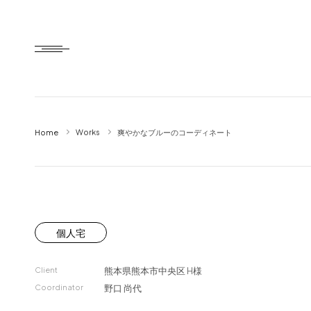
Home
Works
爽やかなブルーのコーディネート
Home
HTD style
Works
Item
個人宅
Brand
Client
熊本県熊本市中央区
H様
News
Coordinator
野口 尚代