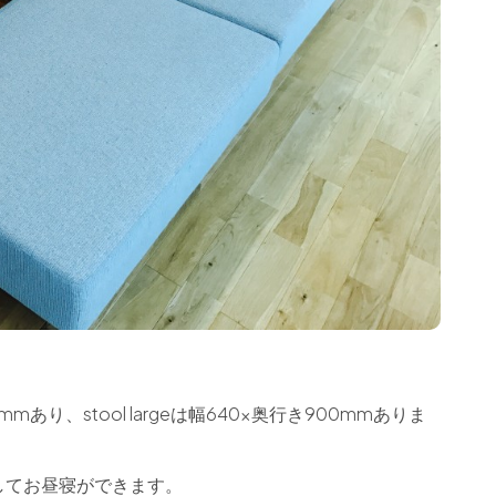
)mmあり、stool largeは幅640×奥行き900mmありま
してお昼寝ができます。