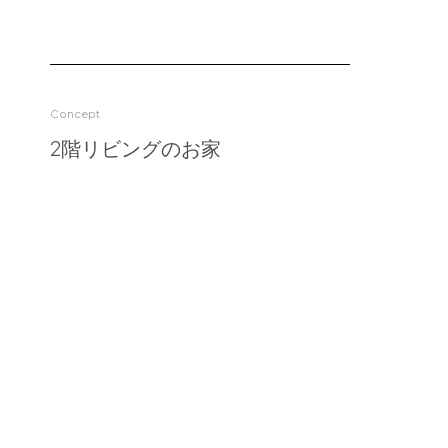
Blog
About us
Concept
for Business
2階リビングのお家
Recruit
Contact