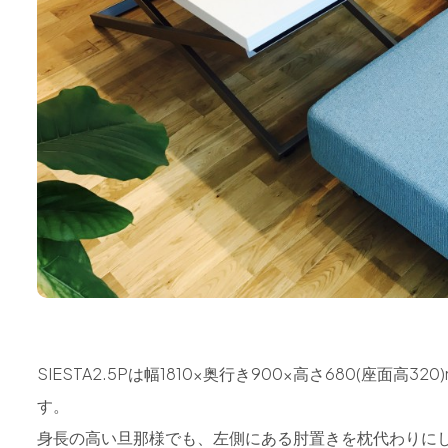
SIESTA2.5Pは幅1810×奥行き900×高さ680(座面高320
す。
身長の高い旦那様でも、左側にある肘置きを枕代わりに