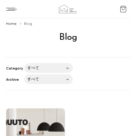
Home
Blog
Blog
Home
HTD style
Works
Category
Item
Archive
Brand
News
Blog
About us