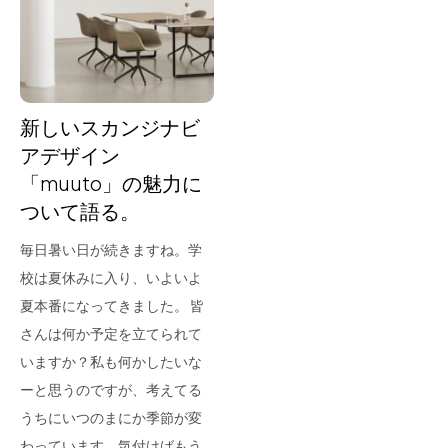
for Business
Recruit
Contact
新しいスカンジナビ
アデザイン
「muuto」の魅力に
ついて語る。
毎日暑い日が続きますね。学
校は夏休みに入り、いよいよ
夏本番になってきました。 皆
フラッグシップストア
0965-52-0323
さんは何か予定を立てられて
熊本店
096-274-8175
いますか？私も何かしたいな
Arv
0965-45-9282
ーと思うのですが、考えてる
うちにいつのまにか季節が変
わっています。気付けばもう