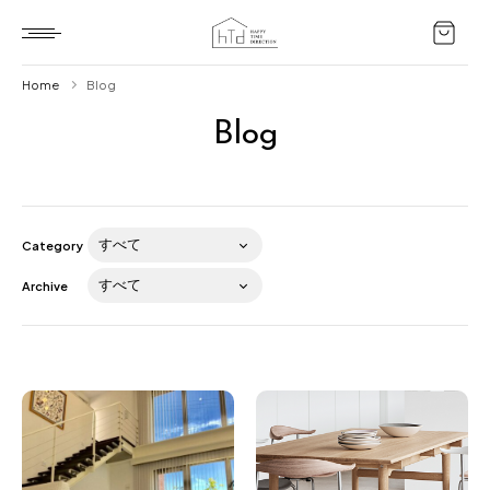
Home
Blog
Blog
Home
HTD style
Works
Category
Item
Archive
Brand
News
Blog
About us