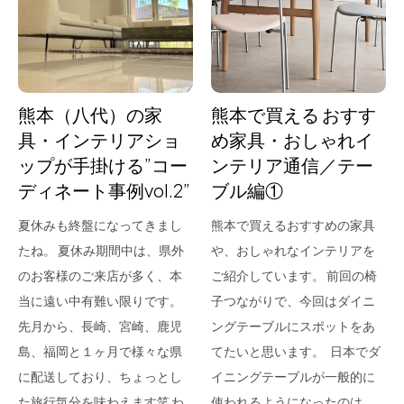
for Business
Recruit
Contact
熊本（八代）の家
熊本で買える おすす
具・インテリアショ
め家具・おしゃれイ
ップが手掛ける”コー
ンテリア通信／テー
ディネート事例vol.2”
ブル編①
夏休みも終盤になってきまし
熊本で買えるおすすめの家具
たね。 夏休み期間中は、県外
や、おしゃれなインテリアを
のお客様のご来店が多く、本
ご紹介しています。 前回の椅
フラッグシップストア
0965-52-0323
当に遠い中有難い限りです。
子つながりで、今回はダイニ
熊本店
096-274-8175
先月から、長崎、宮崎、鹿児
ングテーブルにスポットをあ
Arv
0965-45-9282
島、福岡と１ヶ月で様々な県
てたいと思います。 日本でダ
に配送しており、ちょっとし
イニングテーブルが一般的に
た旅行気分を味わえます笑 わ
使われるようになったのは