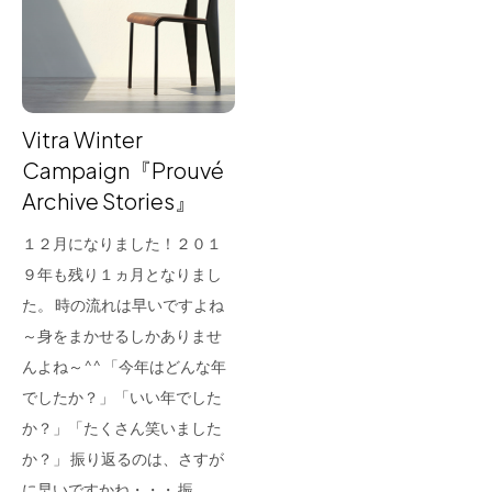
for Business
Recruit
Contact
Vitra Winter
Campaign『Prouvé
Archive Stories』
１２月になりました！２０１
９年も残り１ヵ月となりまし
た。 時の流れは早いですよね
～身をまかせるしかありませ
フラッグシップストア
0965-52-0323
んよね～^^ 「今年はどんな年
熊本店
096-274-8175
でしたか？」「いい年でした
Arv
0965-45-9282
か？」「たくさん笑いました
か？」 振り返るのは、さすが
に早いですかね・・・ 振…