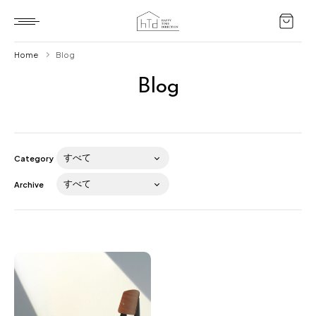
Home
Blog
Blog
Home
HTD style
Works
Category
Item
Archive
Brand
News
Blog
About us