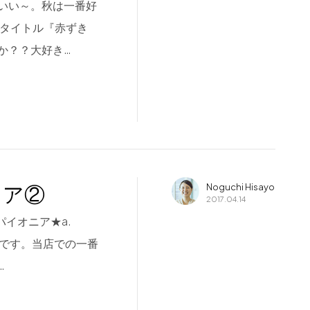
いい～。秋は一番好
のタイトル『赤ずき
か？？大好き…
ェア②
Noguchi Hisayo
2017.04.14
イオニア★a.
アです。当店での一番
…