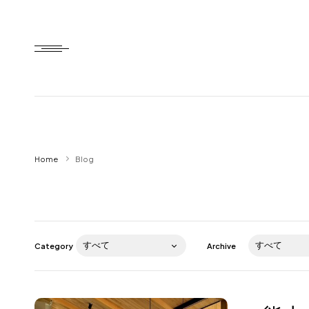
Home
Home
Blog
HTD style
Works
Item
Category
Archive
Brand
News