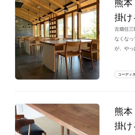
熊本
Blog
掛け
About us
古畑任三
for Business
なくなっ
Recruit
が、やっ
Contact
コーディ
熊本
掛け