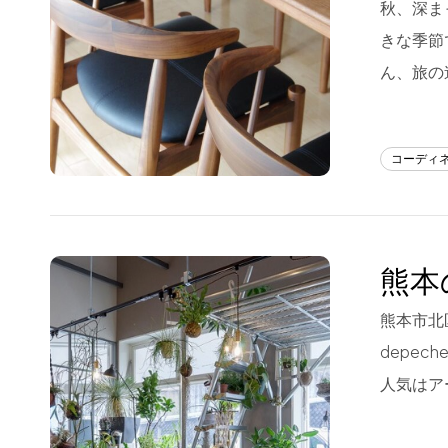
秋、深ま
フラッグシップストア
0965-52-0323
きな季節
熊本店
096-274-8175
ん、旅の
Arv
0965-45-9282
コーディ
熊本
熊本市北
depe
人気はア