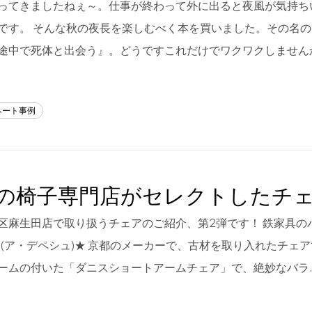
ってきましたねぇ～。仕事が終わって外に出ると夜風が気持ち
です。 そんな秋の夜長を楽しむべく本を買いました。その名
途中で死体と出会う』。どうですこれだけでワクワクしません
ネート事例
の椅子専門店がセレクトしたチ
区麻生田店で取り扱うチェアのご紹介、第2弾です！ 鉄家具のパ
che(ア・デペシュ)★ 京都のメーカーで、古材を取り入れたチェ
ームの付いた「ダニスショートアームチェア」で、絶妙なバラ