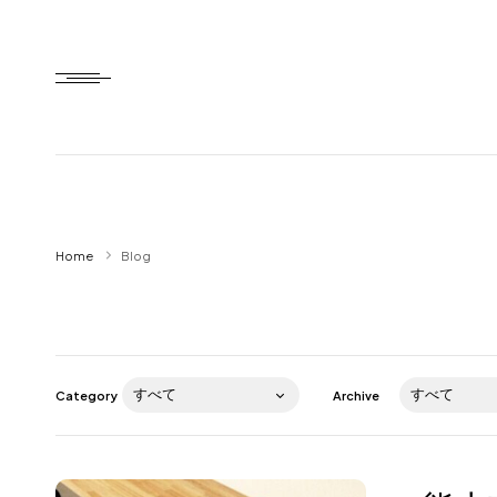
Home
Home
Blog
HTD style
Works
Item
Category
Archive
Brand
News