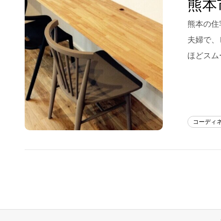
熊本
Blog
熊本の住
夫婦で、
About us
ほどスム
for Business
Recruit
Contact
コーディ