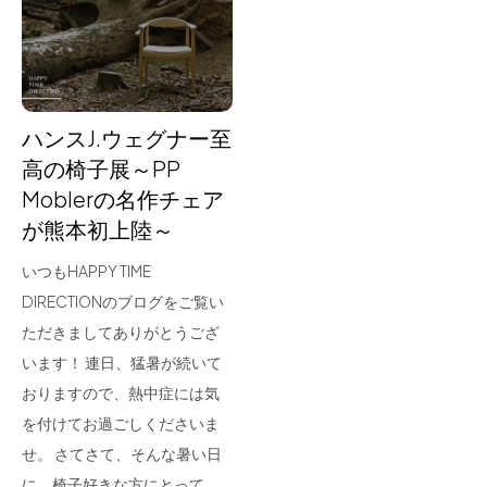
for Business
Recruit
Contact
ハンスJ.ウェグナー至
高の椅子展～PP
Moblerの名作チェア
が熊本初上陸～
いつもHAPPY TIME
DIRECTIONのブログをご覧い
ただきましてありがとうござ
フラッグシップストア
0965-52-0323
います！ 連日、猛暑が続いて
熊本店
096-274-8175
おりますので、熱中症には気
Arv
0965-45-9282
を付けてお過ごしくださいま
せ。 さてさて、そんな暑い日
に、椅子好きな方にとって