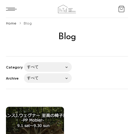
Home
Blog
Blog
Home
HTD style
Works
Category
Item
Archive
Brand
News
Blog
About us