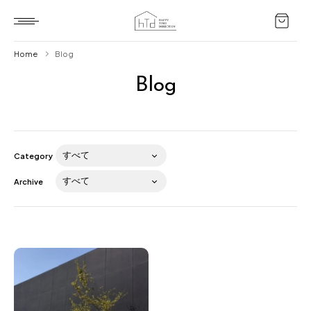
Home
Blog
Blog
Home
HTD style
Works
Category
Item
Archive
Brand
News
Blog
About us