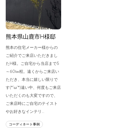
for Business
Recruit
Contact
熊本県山鹿市H様邸
熊本の住宅メーカー様からの
ご紹介でご来店いただきまし
たH様。ご自宅から当店まで5
～60㎞程。遠くからご来店い
ただき、本当に嬉しい限りで
す(*'ω'*)遠い中、何度もご来店
フラッグシップストア
0965-52-0323
いただくのも大変ですので、
熊本店
096-274-8175
ご来店時にご自宅のテイスト
Arv
0965-45-9282
やお好きなインテリ…
コーディネート事例