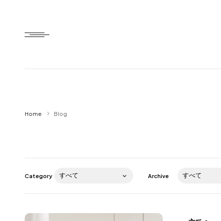
Home
Home
Blog
HTD style
Works
Item
Category
Archive
Brand
News