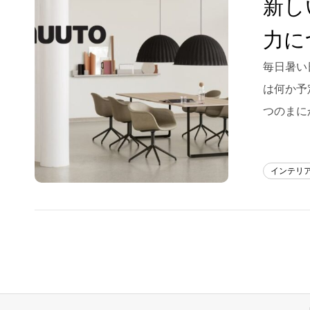
新し
Blog
力に
About us
毎日暑い
for Business
は何か予
Recruit
つのまに
Contact
インテリ