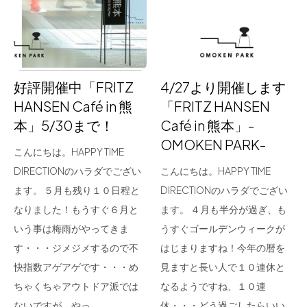
for Business
Recruit
Contact
好評開催中「FRITZ
4/27より開催します
HANSEN Café in 熊
「FRITZ HANSEN
本」5/30まで！
Café in 熊本」-
OMOKEN PARK-
こんにちは。HAPPY TIME
DIRECTIONのハラダでござい
こんにちは。HAPPY TIME
ます。 ５月も残り１０日程と
DIRECTIONのハラダでござい
なりました！もうすぐ６月と
ます。 ４月も半分が過ぎ、も
フラッグシップストア
0965-52-0323
いう事は梅雨がやってきま
うすぐゴールデンウィークが
熊本店
096-274-8175
す・・・ジメジメするので不
はじまりますね！今年の暦を
Arv
0965-45-9282
快指数アゲアゲです・・・め
見ますと長い人で１０連休と
ちゃくちゃアウトドア派では
なるようですね、１０連
ないですが、やっ…
休・・・どう過ごしたらいい