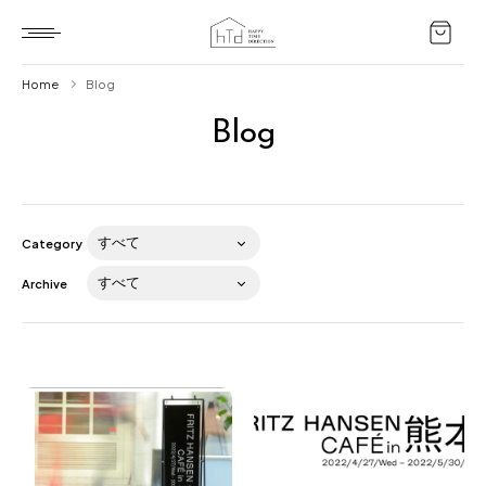
Home
Blog
Blog
Home
HTD style
Works
Category
Item
Archive
Brand
News
Blog
About us