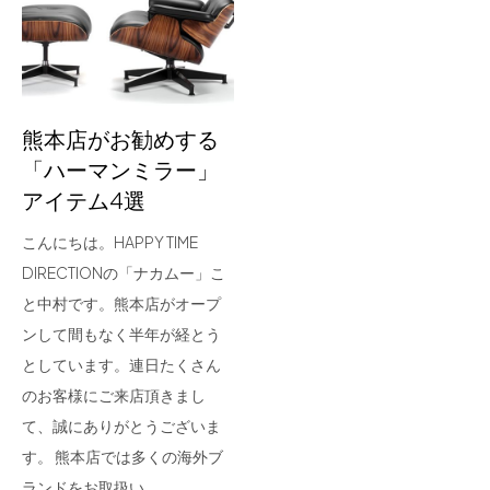
for Business
Recruit
Contact
熊本店がお勧めする
「ハーマンミラー」
アイテム4選
こんにちは。HAPPY TIME
DIRECTIONの「ナカムー」こ
と中村です。熊本店がオープ
ンして間もなく半年が経とう
フラッグシップストア
0965-52-0323
としています。連日たくさん
熊本店
096-274-8175
のお客様にご来店頂きまし
Arv
0965-45-9282
て、誠にありがとうございま
す。 熊本店では多くの海外ブ
ランドをお取扱い…