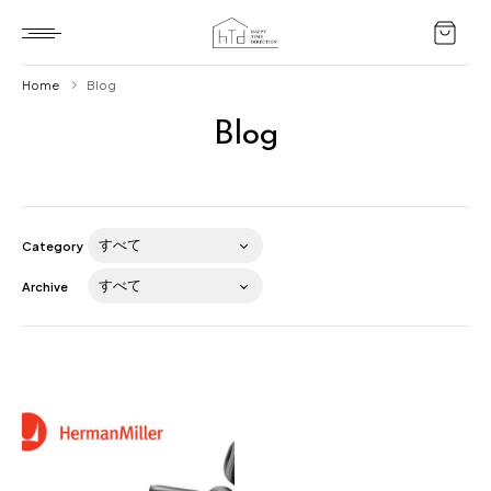
Home
Blog
Blog
Home
HTD style
Works
Category
Item
Archive
Brand
News
Blog
About us