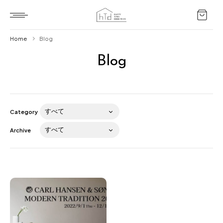
Home
Blog
Blog
Home
HTD style
Works
Category
Item
Archive
Brand
News
Blog
About us