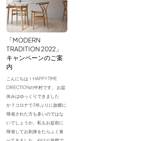
for Business
Recruit
Contact
「MODERN
TRADITION 2022」
キャンペーンのご案
内
こんにちは！HAPPY TIME
DIRECTIONの中村です。 お盆
休みはゆっくりできました
フラッグシップストア
0965-52-0323
か？コロナで3年ぶりに故郷に
熊本店
096-274-8175
帰省された方も多いのではな
Arv
0965-45-9282
いでしょうか。私もお盆前に
帰省してお刺身をたらふく食
べてきました。やはり故郷で