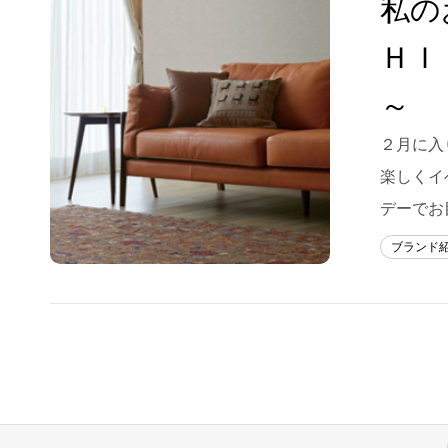
私の
Blog
ＨＩ
About us
～
for Business
２月に入
Recruit
楽しくイ
Contact
デーでお
ブランド