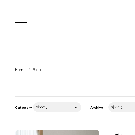
Home
Home
Blog
HTD style
Works
Item
Category
Archive
Brand
News