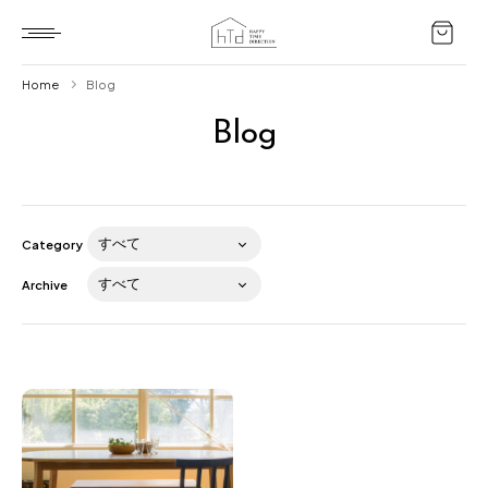
Home
Blog
Blog
Home
HTD style
Works
Category
Item
Archive
Brand
News
Blog
About us