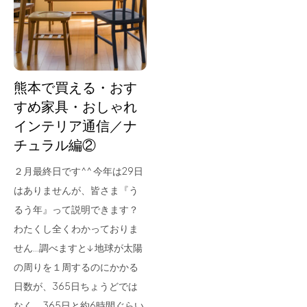
for Business
Recruit
Contact
熊本で買える・おす
すめ家具・おしゃれ
インテリア通信／ナ
チュラル編②
２月最終日です^^ 今年は29日
はありませんが、皆さま『う
るう年』って説明できます？
フラッグシップストア
0965-52-0323
わたくし全くわかっておりま
熊本店
096-274-8175
せん…調べますと↓ 地球が太陽
Arv
0965-45-9282
の周りを１周するのにかかる
日数が、365日ちょうどでは
なく、365日と約6時間ぐらい