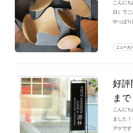
こんにちは
フラッグシップストア
0965-52-0323
日）でご
熊本店
096-274-8175
やっぱり
Arv
0965-45-9282
ニュース
好評開
まで
こんにちは
ました！
アゲです