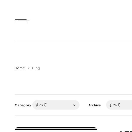
Home
Home
Blog
HTD style
Works
Item
Category
Archive
Brand
News