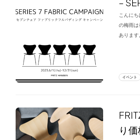
– SE
Blog
こんにちは
の梅雨は
About us
あります
for Business
Recruit
Contact
イベント
FR
り価