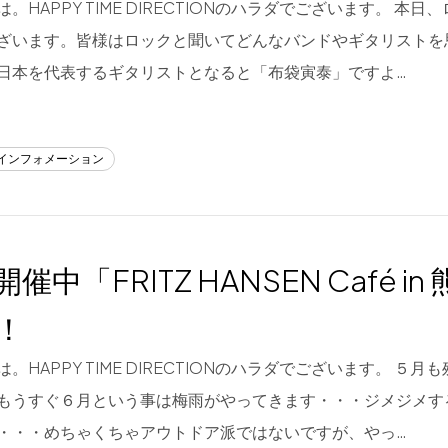
。HAPPY TIME DIRECTIONのハラダでございます。 本
ざいます。皆様はロックと聞いてどんなバンドやギタリストを
日本を代表するギタリストとなると「布袋寅泰」ですよ…
/インフォメーション
催中「FRITZ HANSEN Café in
！
。HAPPY TIME DIRECTIONのハラダでございます。 ５
もうすぐ６月という事は梅雨がやってきます・・・ジメジメす
・・・めちゃくちゃアウトドア派ではないですが、やっ…