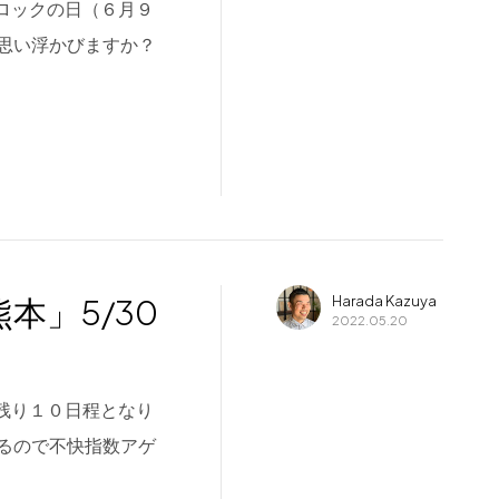
日、ロックの日（６月９
思い浮かびますか？
 熊本」5/30
Harada Kazuya
2022.05.20
月も残り１０日程となり
るので不快指数アゲ