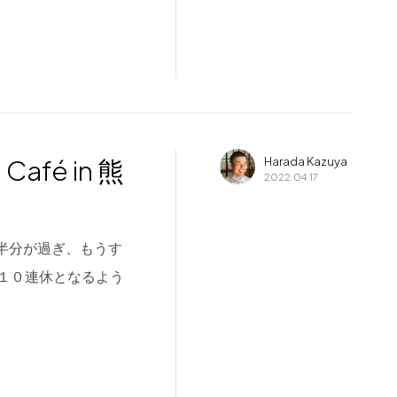
afé in 熊
Harada Kazuya
2022.04.17
月も半分が過ぎ、もうす
１０連休となるよう