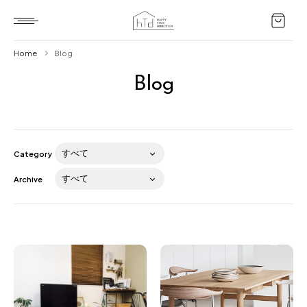
Home
Blog
Blog
Home
HTD style
Works
Category
Item
Archive
Brand
News
Blog
About us