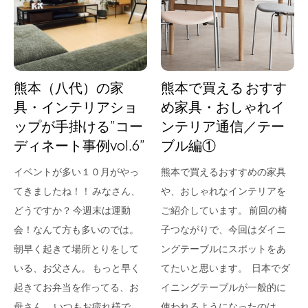
for Business
Recruit
Contact
熊本（八代）の家
熊本で買える おすす
具・インテリアショ
め家具・おしゃれイ
ップが手掛ける”コー
ンテリア通信／テー
ディネート事例vol.6”
ブル編①
イベントが多い１０月がやっ
熊本で買えるおすすめの家具
てきましたね！！ みなさん、
や、おしゃれなインテリアを
どうですか？ 今週末は運動
ご紹介しています。 前回の椅
フラッグシップストア
0965-52-0323
会！なんて方も多いのでは。
子つながりで、今回はダイニ
熊本店
096-274-8175
朝早く起きて場所とりをして
ングテーブルにスポットをあ
Arv
0965-45-9282
いる、お父さん。 もっと早く
てたいと思います。 日本でダ
起きてお弁当を作ってる、お
イニングテーブルが一般的に
母さん。 いつもお疲れ様で
使われるようになったのは