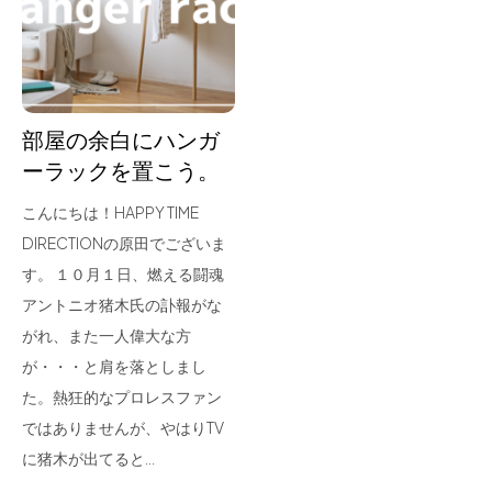
for Business
Recruit
Contact
部屋の余白にハンガ
ーラックを置こう。
こんにちは！HAPPY TIME
DIRECTIONの原田でございま
す。 １０月１日、燃える闘魂
アントニオ猪木氏の訃報がな
がれ、また一人偉大な方
フラッグシップストア
0965-52-0323
が・・・と肩を落としまし
熊本店
096-274-8175
た。熱狂的なプロレスファン
Arv
0965-45-9282
ではありませんが、やはりTV
に猪木が出てると…