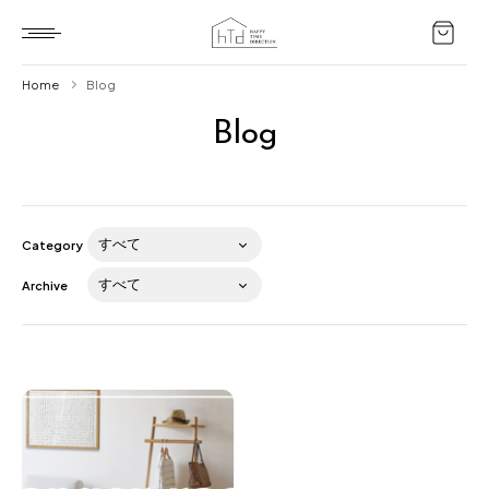
Home
Blog
Blog
Home
HTD style
Works
Category
Item
Archive
Brand
News
Blog
About us