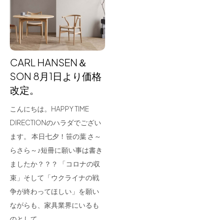
for Business
Recruit
Contact
CARL HANSEN＆
SON 8月1日より価格
改定。
こんにちは。HAPPY TIME
DIRECTIONのハラダでござい
ます。 本日七夕！笹の葉 さ～
らさら～♪短冊に願い事は書き
フラッグシップストア
0965-52-0323
ましたか？？？ 「コロナの収
熊本店
096-274-8175
束」そして「ウクライナの戦
Arv
0965-45-9282
争が終わってほしい」を願い
ながらも、家具業界にいるも
のとして…