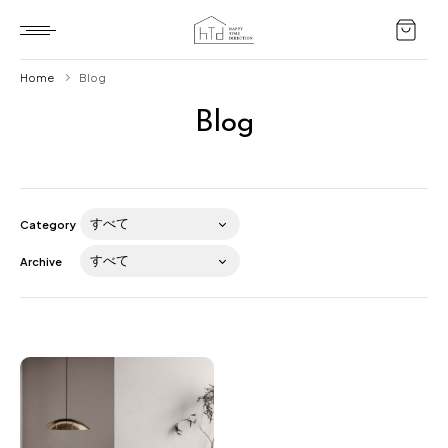
Home
Blog
Blog
Home
HTD style
Works
Category
Item
Archive
Brand
News
Blog
About us