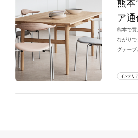
熊本
Blog
ア通
About us
熊本で買
for Business
ながりで
Recruit
グテーブ
Contact
インテリ