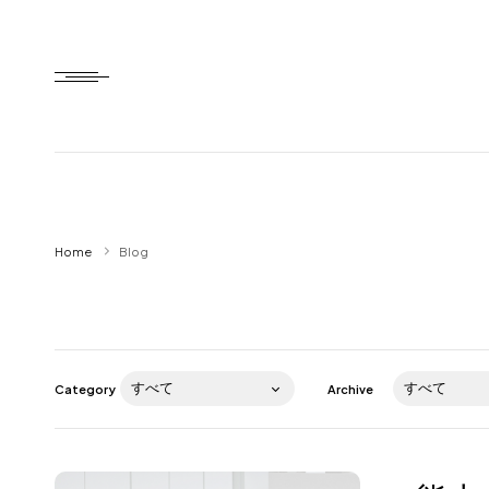
Home
Home
Blog
HTD style
Works
Item
Category
Archive
Brand
News