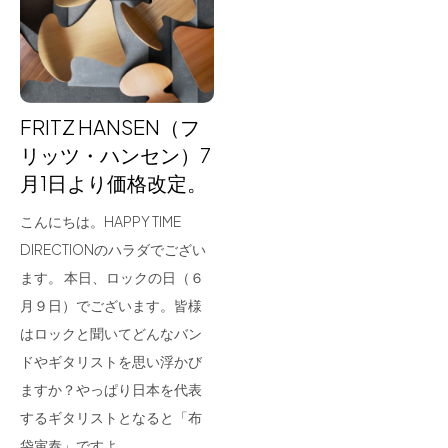
for Business
Recruit
Contact
FRITZ HANSEN（フ
リッツ・ハンセン）7
月1日より価格改定。
こんにちは。HAPPY TIME
DIRECTIONのハラダでござい
ます。 本日、ロックの日（６
月９日）でございます。皆様
フラッグシップストア
0965-52-0323
はロックと聞いてどんなバン
熊本店
096-274-8175
ドやギタリストを思い浮かび
Arv
0965-45-9282
ますか？やっぱり日本を代表
するギタリストとなると「布
袋寅泰」ですよ…