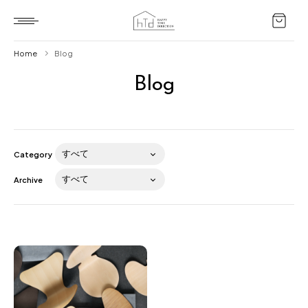
Home
Blog
Blog
Home
HTD style
Works
Category
Item
Archive
Brand
News
Blog
About us