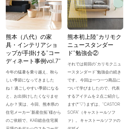
for Business
Recruit
Contact
熊本（八代）の家
熊本初上陸”カリモク
具・インテリアショ
ニュースタンダー
ップが手掛ける”コー
ド”勉強会②
ディネート事例vol.7”
それでは前回の”カリモクニュ
今年の猛暑を乗り越え、秋ら
ースタンダード”勉強会の続き
しい季節になってきました
です。 今回は一つ一つ商品に
ね！ 過ごしやすい季節になる
ついて学びましたので、代表
フラッグシップストア
0965-52-0323
と、お出掛けしたくなりませ
するアイテムを２点ご紹介し
熊本店
096-274-8175
んか？ 実は、今回、熊本県の
ます(*'▽') まずは、”CASTOR
Arv
0965-45-9282
住宅メーカー”新産住拓”様から
SOFA”（キャストールソフ
のご依頼で、KAB総合住宅展
ァ）。 キャストールソファの
示場のモデルハウスをコーデ
デザイ…