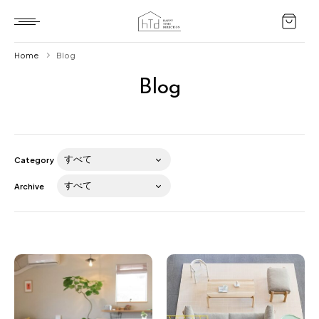
Home
Blog
Blog
Home
HTD style
Works
Category
Item
Archive
Brand
News
Blog
About us