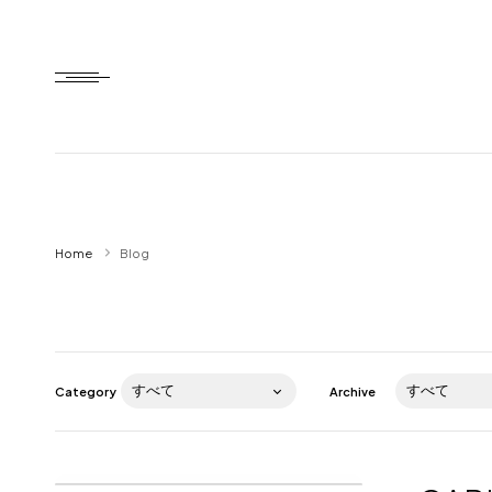
Home
Home
Blog
HTD style
Works
Item
Category
Archive
Brand
News