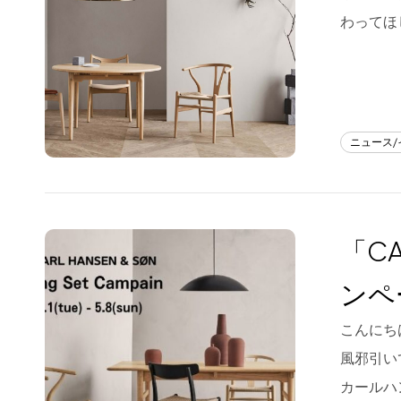
フラッグシップストア
0965-52-0323
わってほ
熊本店
096-274-8175
Arv
0965-45-9282
ニュース
「CA
ンペ
こんにち
風邪引い
カールハンセ