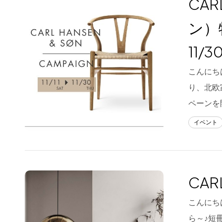
CAR
Blog
ン）
About us
11/3
for Business
こんにちは
Recruit
り、北欧
Contact
ペーンを
イベント
CAR
こんにちは
ら～♪短