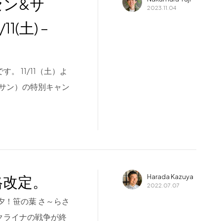
ンセン&サ
2023.11.04
(土) –
す。 11/11（土）よ
ン&サン）の特別キャン
価格改定。
Harada Kazuya
2022.07.07
七夕！笹の葉 さ～らさ
クライナの戦争が終