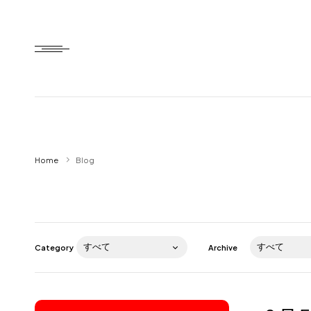
Home
Home
Blog
HTD style
Works
Item
Category
Archive
Brand
News