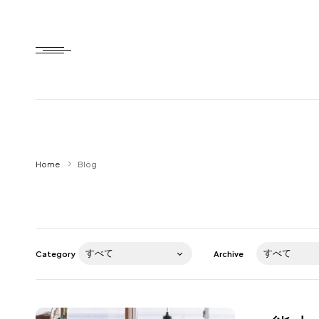
Home
Home
Blog
HTD style
Works
Item
Category
Archive
Brand
News