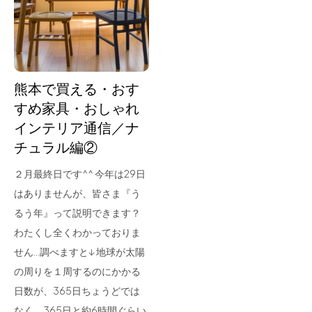
for Business
Recruit
Contact
熊本で買える・おす
すめ家具・おしゃれ
インテリア通信／ナ
チュラル編②
２月最終日です^^ 今年は29日
はありませんが、皆さま『う
るう年』って説明できます？
フラッグシップストア
0965-52-0323
わたくし全くわかっておりま
熊本店
096-274-8175
せん…調べますと↓ 地球が太陽
Arv
0965-45-9282
の周りを１周するのにかかる
日数が、365日ちょうどでは
なく、365日と約6時間ぐらい