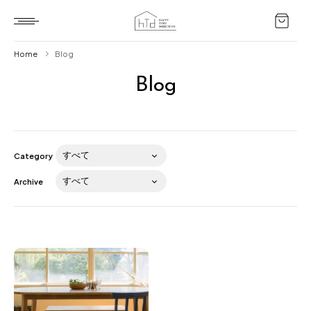
Home
Blog
Blog
Home
HTD style
Works
Category
Item
Archive
Brand
News
Blog
About us