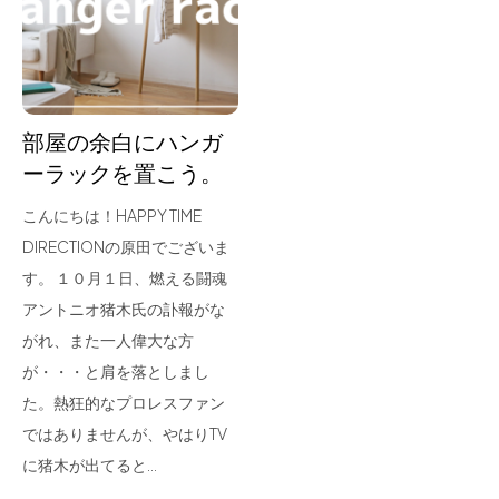
for Business
Recruit
Contact
部屋の余白にハンガ
ーラックを置こう。
こんにちは！HAPPY TIME
DIRECTIONの原田でございま
す。 １０月１日、燃える闘魂
アントニオ猪木氏の訃報がな
がれ、また一人偉大な方
フラッグシップストア
0965-52-0323
が・・・と肩を落としまし
熊本店
096-274-8175
た。熱狂的なプロレスファン
Arv
0965-45-9282
ではありませんが、やはりTV
に猪木が出てると…