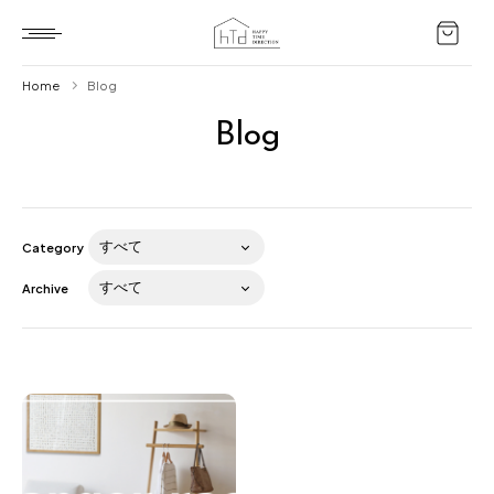
Home
Blog
Blog
Home
HTD style
Works
Category
Item
Archive
Brand
News
Blog
About us