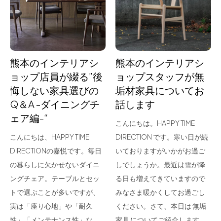
for Business
Recruit
Contact
熊本のインテリアシ
熊本のインテリアシ
ョップ店員が綴る”後
ョップスタッフが無
悔しない家具選びの
垢材家具についてお
Q＆A -ダイニングチ
話します
ェア編-“
こんにちは。HAPPY TIME
こんにちは、HAPPY TIME
DIRECTION です。寒い日が続
DIRECTIONの嘉悦です。毎日
いておりますがいかがお過ご
フラッグシップストア
0965-52-0323
の暮らしに欠かせないダイニ
しでしょうか。最近は雪が降
熊本店
096-274-8175
ングチェア。テーブルとセッ
る日も増えてきていますので
Arv
0965-45-9282
トで選ぶことが多いですが、
みなさま暖かくしてお過ごし
実は「座り心地」や「耐久
ください。さて、本日は 無垢
性」「メンテナンス性」な
家具 についてご紹介します。