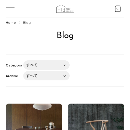
Home
Blog
Blog
Home
HTD style
Works
Category
Item
Archive
Brand
News
Blog
About us