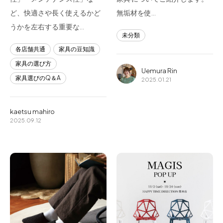
ど、快適さや長く使えるかど
無垢材を使…
うかを左右する重要な…
未分類
各店舗共通
家具の豆知識
家具の選び方
Uemura Rin
家具選びのQ＆A
2025.01.21
kaetsu mahiro
2025.09.12