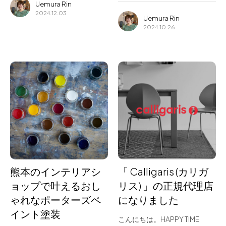
Uemura Rin
2024.12.03
Uemura Rin
2024.10.26
熊本のインテリアシ
「 Calligaris (カリガ
ョップで叶えるおし
リス) 」の正規代理店
ゃれなポーターズペ
になりました
イント塗装
こんにちは。HAPPY TIME