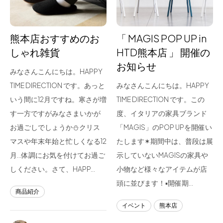
熊本店おすすめのお
「 MAGIS POP UP in
しゃれ雑貨
HTD熊本店 」 開催の
お知らせ
みなさんこんにちは。HAPPY
TIME DIRECTION です。あっと
みなさんこんにちは。HAPPY
いう間に12月ですね。寒さが増
TIME DIRECTION です。この
す一方ですがみなさまいかが
度、イタリアの家具ブランド
お過ごしでしょうか⛄クリス
「MAGIS」のPOP UPを開催い
マスや年末年始と忙しくなる12
たします✶期間中は、普段は展
月…体調にお気を付けてお過ご
示していないMAGISの家具や
しください。さて、HAPP…
小物など様々なアイテムが店
頭に並びます！▪開催期…
商品紹介
イベント
熊本店