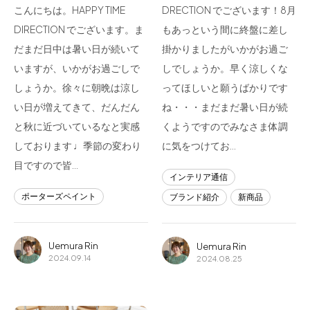
こんにちは。HAPPY TIME
DRECTION でございます！8月
DIRECTION でございます。ま
もあっという間に終盤に差し
だまだ日中は暑い日が続いて
掛かりましたがいかがお過ご
いますが、いかがお過ごしで
しでしょうか。早く涼しくな
しょうか。徐々に朝晩は涼し
ってほしいと願うばかりです
い日が増えてきて、だんだん
ね・・・まだまだ暑い日が続
と秋に近づいているなと実感
くようですのでみなさま体調
しております ♩季節の変わり
に気をつけてお…
目ですので皆…
インテリア通信
ポーターズペイント
ブランド紹介
新商品
Uemura Rin
Uemura Rin
2024.09.14
2024.08.25