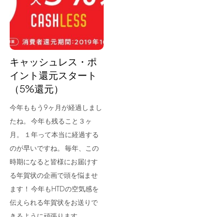
for Business
Recruit
Contact
キャッシュレス・ポ
イント還元スタート
（5%還元）
今年ももう9ヶ月が経過しまし
たね。 今年も残ること３ヶ
月。 １年って本当に経過する
のが早いですね。 毎年、この
フラッグシップストア
0965-52-0323
時期になると皆様にお届けす
熊本店
096-274-8175
る年賀状の企画で頭を悩ませ
Arv
0965-45-9282
ます！ 今年もHTDの空気感を
伝えられる年賀状をお送りで
きるように頑張ります。…