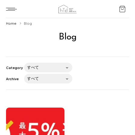
Home
Blog
Blog
Home
HTD style
Works
Category
Item
Archive
Brand
News
Blog
About us