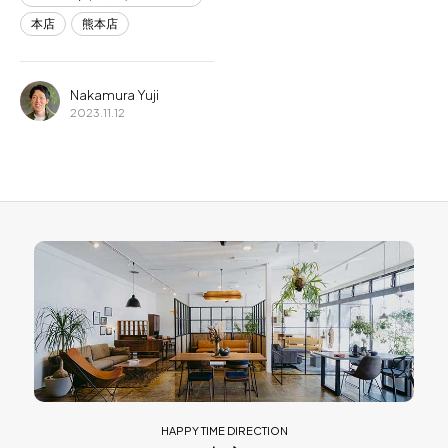
本店
熊本店
Nakamura Yuji
2023.11.12
HAPPY TIME DIRECTION