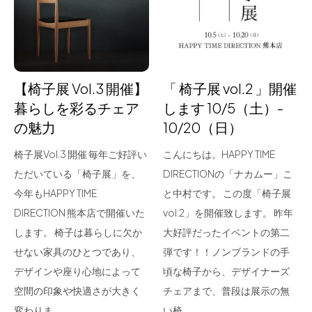
for Business
Recruit
Contact
【椅子展 Vol.3 開催】
「 椅子展 vol.2 」開催
暮らしを彩るチェア
します 10/5（土）-
の魅力
10/20（日）
椅子展Vol.3 開催 毎年ご好評い
こんにちは。HAPPY TIME
ただいている「椅子展」を、
DIRECTIONの「ナカムー」こ
今年もHAPPY TIME
と中村です。 この度「椅子展
DIRECTION 熊本店で開催いた
vol.2」を開催致します。 昨年
フラッグシップストア
0965-52-0323
します。 椅子は暮らしに欠か
大好評だったイベントの第二
熊本店
096-274-8175
せない家具のひとつであり、
弾です！！ノンブランドの手
Arv
0965-45-9282
デザインや座り心地によって
頃な椅子から、デザイナーズ
空間の印象や快適さが大きく
チェアまで、普段は展示の無
変わりま…
い椅…