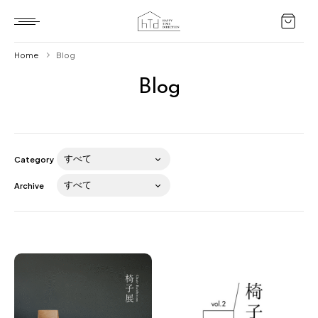
Home
Blog
Blog
Home
HTD style
Works
Category
Item
Archive
Brand
News
Blog
About us