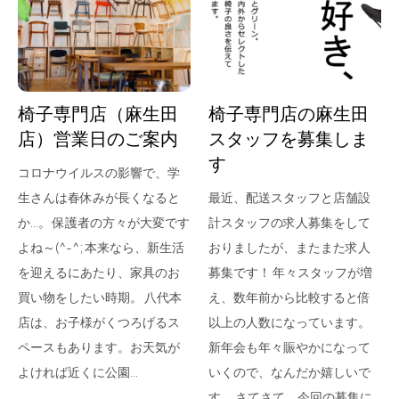
for Business
Recruit
Contact
椅子専門店（麻生田
椅子専門店の麻生田
店）営業日のご案内
スタッフを募集しま
す
コロナウイルスの影響で、学
生さんは春休みが長くなると
最近、配送スタッフと店舗設
か…。 保護者の方々が大変です
計スタッフの求人募集をして
よね～(^-^; 本来なら、新生活
おりましたが、またまた求人
を迎えるにあたり、家具のお
募集です！ 年々スタッフが増
フラッグシップストア
0965-52-0323
買い物をしたい時期。 八代本
え、数年前から比較すると倍
熊本店
096-274-8175
店は、お子様がくつろげるス
以上の人数になっています。
Arv
0965-45-9282
ペースもあります。お天気が
新年会も年々賑やかになって
よければ近くに公園…
いくので、なんだか嬉しいで
す。 さてさて、今回の募集に…