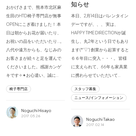
知らせ
おかげさまで、熊本市北区麻
生田のHTD椅子専門店が無事
本日、2月14日はバレンタイン
OPENにこぎ着けました！ 本
デーですが、、、 実は、
日は朝からお花が届いたり、
HAPPY TIME DIRECTIONが誕
お祝いの品をいただいたり…。
生し、丸2年という日でもあり
八代や遠方からも、なじみの
ます(*'▽') 創業から起算すると
お客さまが続々と足を運んで
６６年目に突入・・・。 皆様
くださいました。感謝カンゲ
に支えられて、66年も家具業
キです✧✦お心遣い、誠に…
に携わらせていただいて…
椅子専門店
スタッフ募集
ニュース/インフォメーション
Noguchi Hisayo
2017.05.26
Noguchi Takao
2017.02.14