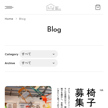
Home
Blog
Blog
Home
HTD style
Works
Category
Item
Archive
Brand
News
Blog
About us