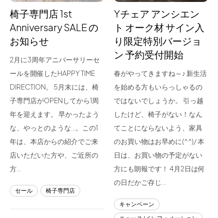
椅子専門店 1st
Yチェア アンシエン
Anniversary SALE の
ト オーク材 サイン入
お知らせ
り限定特別バージョ
ン 予約受付開始
2月に3周年アニバーサリーセ
ールを開催したHAPPY TIME
春がやってきますね～♪ 新生活
DIRECTION。 5月末には、椅
を始める方もいらっしゃるの
子専門店がOPENしてから1周
ではないでしょうか。 引っ越
年を迎えます。 早かったよう
したけど、椅子がない！なん
な、やっとのような…。この1
てことにならないよう、家具
年は、本店からの紹介でご来
のお買い物はお早めに(^^)/ 本
店いただいた方や、ご近所の
日は、お買い物の予定がない
方…
方にも朗報です！ 4月2日は何
の日だかご存じ…
セール
椅子専門店
キャンペーン