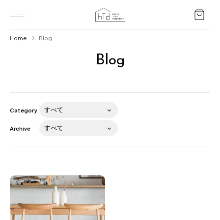
Home
Blog
Blog
Home
HTD style
Works
Category
Item
Archive
Brand
News
Blog
About us