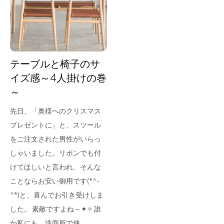
for Business
Recruit
Contact
テーブルと椅子のサ
イズ感～4人掛けの巻
～
先日、「奥様へのクリスマス
プレゼントに」と、スツール
をご注文された男性がいらっ
しゃいました。リボンでも付
フラッグシップストア
0965-52-0323
けてほしいと言われ、そんな
熊本店
096-274-8175
ことならお安い御用です(*^-
Arv
0965-45-9282
^*)と、喜んでお引き受けしま
した。 素敵ですよね～✦✧ 誰
か私にも、洗面所で使…