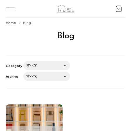
Home
Blog
Blog
Home
HTD style
Works
Category
Item
Archive
Brand
News
Blog
About us