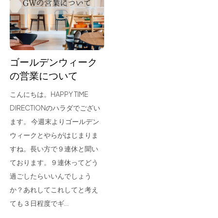
for Business
Recruit
Contact
ゴールデンウィーク
の営業について
こんにちは。HAPPY TIME
DIRECTIONのハラダでござい
ます。 今週末よりゴールデン
ウィークとやらがはじまりま
すね。長い方で９連休と聞い
フラッグシップストア
0965-52-0323
ております。９連休ってどう
熊本店
096-274-8175
過ごしたらいいんでしょう
Arv
0965-45-9282
か？あれしてこれしてと考え
ても３日程度でギ…