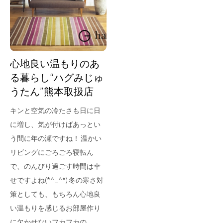
for Business
Recruit
Contact
心地良い温もりのあ
る暮らし“ハグみじゅ
うたん”熊本取扱店
キンと空気の冷たさも日に日
に増し、気が付けばあっとい
う間に年の瀬ですね！ 温かい
リビングにごろごろ寝転ん
フラッグシップストア
0965-52-0323
で、のんびり過ごす時間は幸
熊本店
096-274-8175
せですよね(*^_^*) 冬の寒さ対
Arv
0965-45-9282
策としても、もちろん心地良
い温もりを感じるお部屋作り
に欠かせないフカフカの…