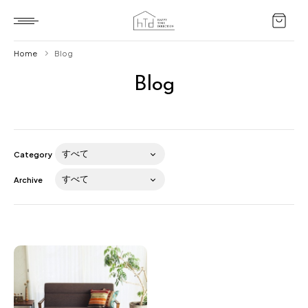
Home
Blog
Blog
Home
HTD style
Works
Category
Item
Archive
Brand
News
Blog
About us