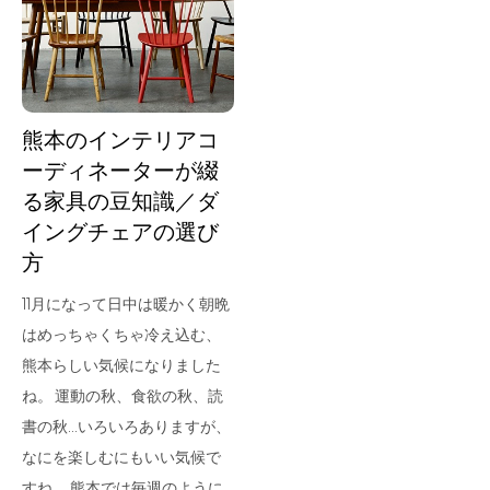
for Business
Recruit
Contact
熊本のインテリアコ
ーディネーターが綴
る家具の豆知識／ダ
イングチェアの選び
方
11月になって日中は暖かく朝晩
はめっちゃくちゃ冷え込む、
フラッグシップストア
0965-52-0323
熊本らしい気候になりました
熊本店
096-274-8175
ね。 運動の秋、食欲の秋、読
Arv
0965-45-9282
書の秋…いろいろありますが、
なにを楽しむにもいい気候で
すね。 熊本では毎週のように