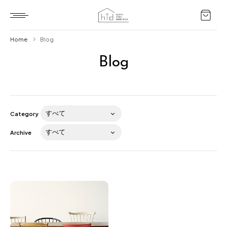
Home
Blog
Blog
Home
HTD style
Works
Category
Item
Archive
Brand
News
Blog
About us