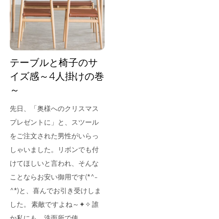
for Business
Recruit
Contact
テーブルと椅子のサ
イズ感～4人掛けの巻
～
先日、「奥様へのクリスマス
プレゼントに」と、スツール
をご注文された男性がいらっ
しゃいました。リボンでも付
フラッグシップストア
0965-52-0323
けてほしいと言われ、そんな
熊本店
096-274-8175
ことならお安い御用です(*^-
Arv
0965-45-9282
^*)と、喜んでお引き受けしま
した。 素敵ですよね～✦✧ 誰
か私にも、洗面所で使…