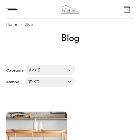
Home
Blog
Blog
Home
HTD style
Works
Category
Item
Archive
Brand
News
Blog
About us