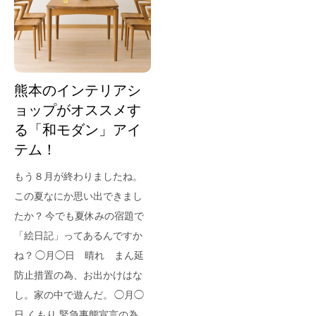
for Business
Recruit
Contact
熊本のインテリアシ
ョップがオススメす
る「和モダン」アイ
テム！
もう８月が終わりましたね。
この夏なにか思い出できまし
たか？ 今でも夏休みの宿題で
フラッグシップストア
0965-52-0323
「絵日記」ってあるんですか
熊本店
096-274-8175
ね？ ◯月◯日 晴れ まん延
Arv
0965-45-9282
防止措置の為、お出かけはな
し。家の中で遊んだ。 ◯月◯
日 くもり 緊急事態宣言の為、