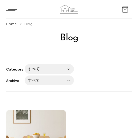
Home
Blog
Blog
Home
HTD style
Works
Category
Item
Archive
Brand
News
Blog
About us