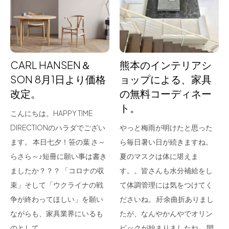
for Business
Recruit
Contact
CARL HANSEN＆
熊本のインテリアシ
SON 8月1日より価格
ョップによる、家具
改定。
の無料コーディネー
ト。
こんにちは。HAPPY TIME
DIRECTIONのハラダでござい
やっと梅雨が明けたと思った
ます。 本日七夕！笹の葉 さ～
ら毎日暑い日が続きますね。
らさら～♪短冊に願い事は書き
夏のマスクは体に堪えま
フラッグシップストア
0965-52-0323
ましたか？？？ 「コロナの収
す。。皆さんも水分補給をし
熊本店
096-274-8175
束」そして「ウクライナの戦
て体調管理には気をつけてく
Arv
0965-45-9282
争が終わってほしい」を願い
ださいね。 紆余曲折ありまし
ながらも、家具業界にいるも
たが、なんやかんやでオリン
のとして…
ピックが始まりましたね。 開