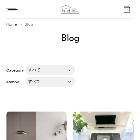
Home
Blog
Blog
Home
HTD style
Works
Category
Item
Archive
Brand
News
Blog
About us