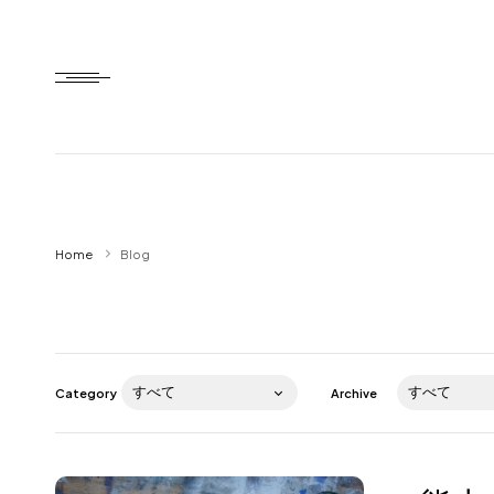
Home
Home
Blog
HTD style
Works
Item
Category
Archive
Brand
News