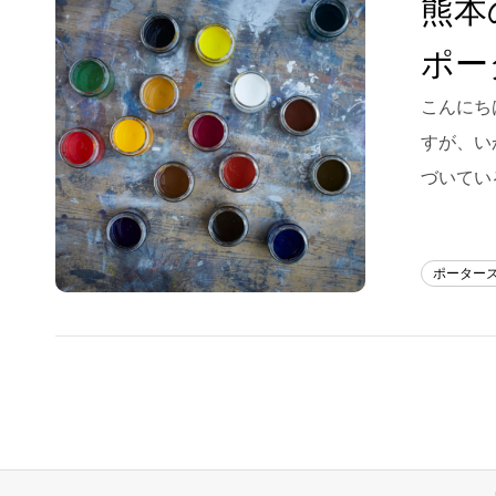
熊本
Blog
ポー
About us
こんにちは
for Business
すが、い
Recruit
づいてい
Contact
ポーター