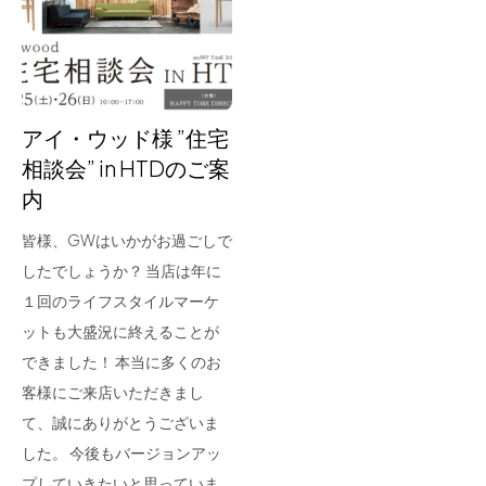
for Business
Recruit
Contact
アイ・ウッド様 ”住宅
相談会” in HTDのご案
内
皆様、GWはいかがお過ごしで
したでしょうか？ 当店は年に
１回のライフスタイルマーケ
ットも大盛況に終えることが
フラッグシップストア
0965-52-0323
できました！ 本当に多くのお
熊本店
096-274-8175
客様にご来店いただきまし
Arv
0965-45-9282
て、誠にありがとうございま
した。 今後もバージョンアッ
プしていきたいと思っていま…