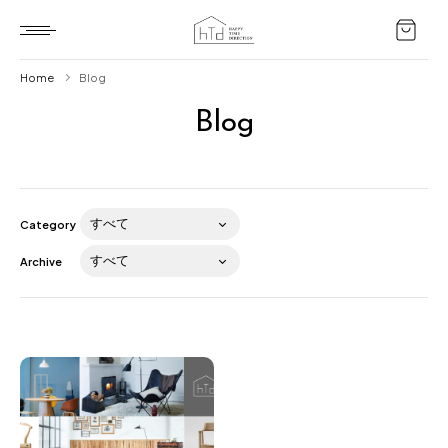
Home
Blog
Blog
Home
HTD style
Works
Category
Item
Archive
Brand
News
Blog
About us